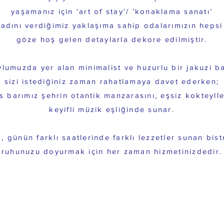
yaşamanız için ‘art of stay’/ ’konaklama sanatı’
adını verdiğimiz yaklaşıma sahip odalarımızın hepsi
göze hoş gelen detaylarla dekore edilmiştir.
vlumuzda yer alan minimalist ve huzurlu bir jakuzi ba
sizi istediğiniz zaman rahatlamaya davet ederken;
s barımız şehrin otantik manzarasını, eşsiz kokteyll
keyifli müzik eşliğinde sunar.
a, günün farklı saatlerinde farklı lezzetler sunan bis
ruhunuzu doyurmak için her zaman hizmetinizdedir.
WE ARE ALLE
WE ARE MORE THAN A HOTEL