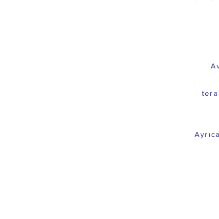
A
tera
Ayrıc