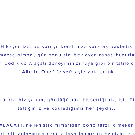
 tatili, sonraki seviyeye taşıyan ne
Hikayemize, bu soruyu kendimize sorarak başladık.
 olmazsa olmazı, gün sonu sizi bekleyen
rahat, huzurlu
’’ dedik ve Alaçatı deneyiminizi rüya gibi bir tatile
‘‘
Alle-In-One
’’ felsefesiyle yola çıktık.
e Alaçatı'da tüm duyulara yer aç
ü bizi biz yapan; gördüğümüz, hissettiğimiz, işittiği
tattığımız ve kokladığımız her şeydir...
ALAÇATI, hellenistik mimariden boho tarzı iç mekanl
bir stil anlayışıyla özenle tasarlanmıştır. Evinizin rah