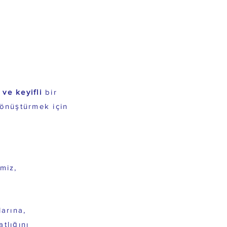
dir?
 ve keyifli
bir
 dönüştürmek için
tık.
miz,
arına,
atlığını