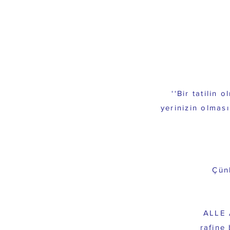
Bir
‘‘Bir tatilin
yerinizin olması
All
Çünk
ALLE 
rafine 