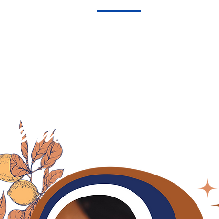
Odalar
Teras & Avlu
Hikayemiz
Etkinlikler
İletişi
WE ARE ALLE
re more than w